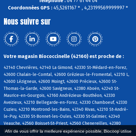
Téléphone :
04 77 61 44 04
Coordonnées GPS :
45,5261167 ° , 4,23199569999997 °
Nous suivre sur
Votre magasin Biococcinelle (42160) est proche de :
42140 Chevrières, 42140 La Gimond, 42330 St-Médard-en-Forez,
42600 Chalain-le-Comtal, 42600 Grézieux-le-Fromental, 42210 L,
42600 Lézigneux, 42600 Moingt, 42600 Précieux, 42600 St-
Thomas-la-Garde, 42600 Savigneux, 42380 Aboën, 42240 St-
Maurice-en-Gourgois, 42160 Andrézieux-Bouthéon, 42330
Aveizieux, 42210 Bellegarde-en-Forez, 42330 Chamboeuf, 42330
Cuzieu, 42210 Montrond-les-Bains, 42340 Rivas, 42210 St-André-
le-Puy, 42330 St-Bonnet-les-Oules, 42330 St-Galmier, 42340
Veauche, 42560 Boisset-St-Priest, 42560 Chenereilles, 42380
Luriecq, 42560 Margerie-Chantagret, 42610 St-Georges-Haute-
Afin de vous offrir la meilleure expérience possible, Biocoop utilise