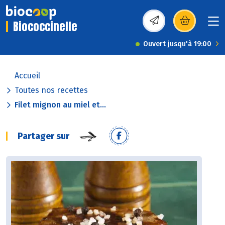
Biococcinelle
(s’ouvre dans une nou
Ouvert jusqu'à 19:00
Accueil
Toutes nos recettes
Filet mignon au miel et...
Partager sur