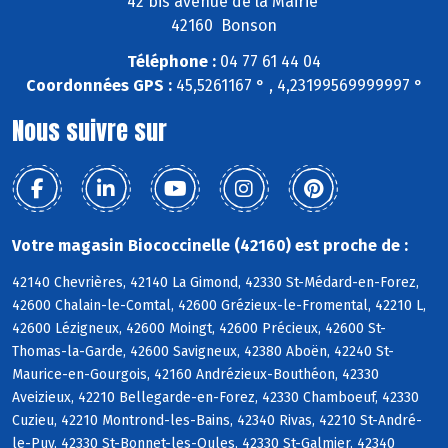
42 bis avenue de la Mairie
42160 Bonson
Téléphone :
04 77 61 44 04
Coordonnées GPS :
45,5261167 ° , 4,23199569999997 °
Nous suivre sur
Votre magasin Biococcinelle (42160) est proche de :
42140 Chevrières, 42140 La Gimond, 42330 St-Médard-en-Forez,
42600 Chalain-le-Comtal, 42600 Grézieux-le-Fromental, 42210 L,
42600 Lézigneux, 42600 Moingt, 42600 Précieux, 42600 St-
Thomas-la-Garde, 42600 Savigneux, 42380 Aboën, 42240 St-
Maurice-en-Gourgois, 42160 Andrézieux-Bouthéon, 42330
Aveizieux, 42210 Bellegarde-en-Forez, 42330 Chamboeuf, 42330
Cuzieu, 42210 Montrond-les-Bains, 42340 Rivas, 42210 St-André-
le-Puy, 42330 St-Bonnet-les-Oules, 42330 St-Galmier, 42340