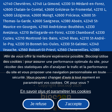
42140 Chevrières, 42140 La Gimond, 42330 St-Médard-en-Forez,
42600 Chalain-le-Comtal, 42600 Grézieux-le-Fromental, 42210 L,
42600 Lézigneux, 42600 Moingt, 42600 Précieux, 42600 St-
Thomas-la-Garde, 42600 Savigneux, 42380 Aboën, 42240 St-
Maurice-en-Gourgois, 42160 Andrézieux-Bouthéon, 42330
Aveizieux, 42210 Bellegarde-en-Forez, 42330 Chamboeuf, 42330
Cuzieu, 42210 Montrond-les-Bains, 42340 Rivas, 42210 St-André-
le-Puy, 42330 St-Bonnet-les-Oules, 42330 St-Galmier, 42340
Veauche, 42560 Boisset-St-Priest, 42560 Chenereilles, 42380
Luriecq, 42560 Margerie-Chantagret, 42610 St-Georges-Haute-
Afin de vous offrir la meilleure expérience possible, Biocoop utilise
Ville, 42560 Soleymieux
des cookies : pour assurer une performance optimale du site, pour
récolter des statistiques afin d'analyser le trafic et la performance
du site et vous proposer une navigation personnalisée en toute
sécurité. Vous pouvez changer d'avis à tout moment en
Biocoop.fr
Le réseau Biocoop
paramétrant vos cookies. OK pour vous ?
Copyright Biocoop 2026
En savoir plus et paramétrer les cookies
Je refuse
J'accepte
Réalisé par