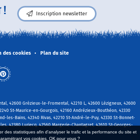
 !
Inscription newsletter
n des cookies
Plan du site
tal, 42600 Grézieux-le-Fromental, 42210 L, 42600 Lézigneux, 42600
42240 St-Maurice-en-Gourgois, 42160 Andrézieux-Bouthéon, 42330
d-les-Bains, 42340 Rivas, 42210 St-André-le-Puy, 42330 St-Bonnet-
lles, 42380 Luriecq, 42560 Margerie-Chantagret, 42610 St-Georges-
 des statistiques afin d'analyser le trafic et la performance du site et
paramétrant vos cookies. OK pour vous ?