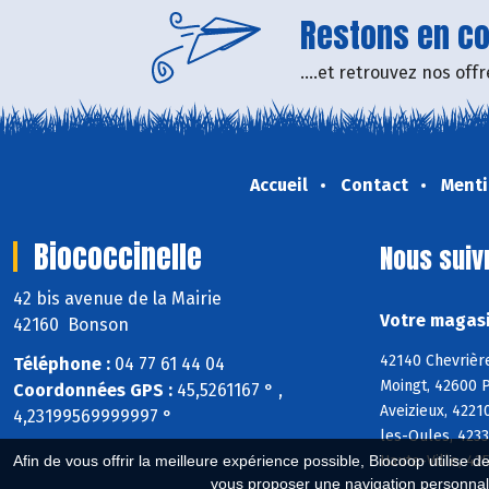
Restons en con
....et retrouvez nos of
Accueil
Contact
Menti
Biococcinelle
Nous suiv
42 bis avenue de la Mairie
Votre magasi
42160 Bonson
42140 Chevrièr
Téléphone :
04 77 61 44 04
Moingt, 42600 
Coordonnées GPS :
45,5261167 ° ,
Aveizieux, 4221
4,23199569999997 °
les-Oules, 4233
Haute-Ville, 4
Afin de vous offrir la meilleure expérience possible, Biocoop utilise d
vous proposer une navigation personnal