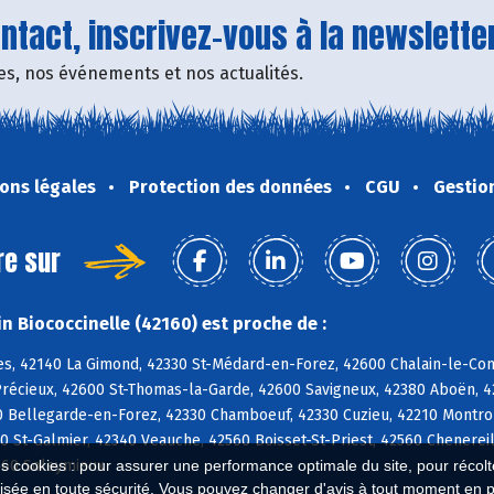
tact, inscrivez-vous à la newsletter
fres, nos événements et nos actualités.
ons légales
Protection des données
CGU
Gestio
re sur
n Biococcinelle (42160) est proche de :
es, 42140 La Gimond, 42330 St-Médard-en-Forez, 42600 Chalain-le-Com
Précieux, 42600 St-Thomas-la-Garde, 42600 Savigneux, 42380 Aboën, 
0 Bellegarde-en-Forez, 42330 Chamboeuf, 42330 Cuzieu, 42210 Montron
0 St-Galmier, 42340 Veauche, 42560 Boisset-St-Priest, 42560 Chenerei
2560 Soleymieux
es cookies : pour assurer une performance optimale du site, pour récolter
isée en toute sécurité. Vous pouvez changer d'avis à tout moment en 