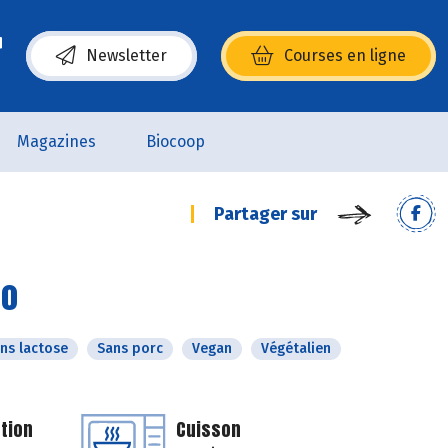
Newsletter
Courses en ligne
(s’ouvre dans une nouvelle fenêtre)
Magazines
Biocoop
Partager sur
co
ns lactose
Sans porc
Vegan
Végétalien
tion
Cuisson