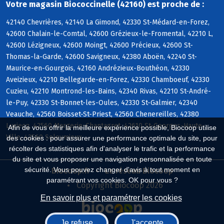
Votre magasin Biococcinelle (42160) est proche de :
42140 Chevrières, 42140 La Gimond, 42330 St-Médard-en-Forez,
42600 Chalain-le-Comtal, 42600 Grézieux-le-Fromental, 42210 L,
42600 Lézigneux, 42600 Moingt, 42600 Précieux, 42600 St-
Thomas-la-Garde, 42600 Savigneux, 42380 Aboën, 42240 St-
Maurice-en-Gourgois, 42160 Andrézieux-Bouthéon, 42330
Aveizieux, 42210 Bellegarde-en-Forez, 42330 Chamboeuf, 42330
Cuzieu, 42210 Montrond-les-Bains, 42340 Rivas, 42210 St-André-
le-Puy, 42330 St-Bonnet-les-Oules, 42330 St-Galmier, 42340
Veauche, 42560 Boisset-St-Priest, 42560 Chenereilles, 42380
Luriecq, 42560 Margerie-Chantagret, 42610 St-Georges-Haute-
Afin de vous offrir la meilleure expérience possible, Biocoop utilise
Ville, 42560 Soleymieux
des cookies : pour assurer une performance optimale du site, pour
récolter des statistiques afin d'analyser le trafic et la performance
du site et vous proposer une navigation personnalisée en toute
sécurité. Vous pouvez changer d'avis à tout moment en
Biocoop.fr
Le réseau Biocoop
paramétrant vos cookies. OK pour vous ?
Copyright Biocoop 2026
En savoir plus et paramétrer les cookies
Je refuse
J'accepte