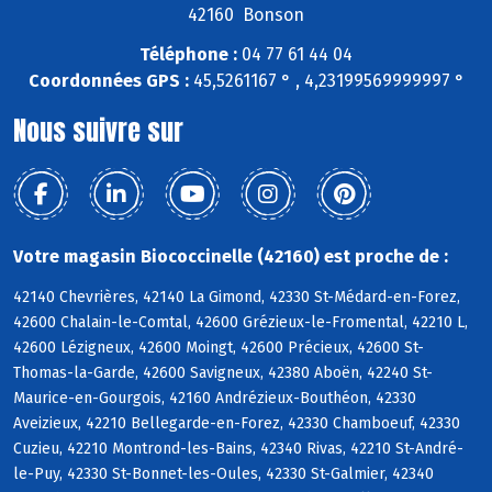
42160 Bonson
Téléphone :
04 77 61 44 04
Coordonnées GPS :
45,5261167 ° , 4,23199569999997 °
Nous suivre sur
Votre magasin Biococcinelle (42160) est proche de :
42140 Chevrières, 42140 La Gimond, 42330 St-Médard-en-Forez,
42600 Chalain-le-Comtal, 42600 Grézieux-le-Fromental, 42210 L,
42600 Lézigneux, 42600 Moingt, 42600 Précieux, 42600 St-
Thomas-la-Garde, 42600 Savigneux, 42380 Aboën, 42240 St-
Maurice-en-Gourgois, 42160 Andrézieux-Bouthéon, 42330
Aveizieux, 42210 Bellegarde-en-Forez, 42330 Chamboeuf, 42330
Cuzieu, 42210 Montrond-les-Bains, 42340 Rivas, 42210 St-André-
le-Puy, 42330 St-Bonnet-les-Oules, 42330 St-Galmier, 42340