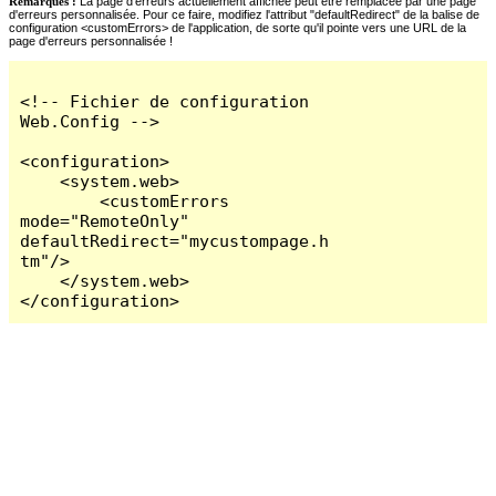
Remarques :
La page d'erreurs actuellement affichée peut être remplacée par une page
d'erreurs personnalisée. Pour ce faire, modifiez l'attribut "defaultRedirect" de la balise de
configuration <customErrors> de l'application, de sorte qu'il pointe vers une URL de la
page d'erreurs personnalisée !
<!-- Fichier de configuration 
Web.Config -->

<configuration>

    <system.web>

        <customErrors 
mode="RemoteOnly" 
defaultRedirect="mycustompage.h
tm"/>

    </system.web>

</configuration>