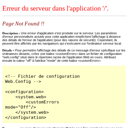
Erreur du serveur dans l'application '/'.
Page Not Found !!
Description :
Une erreur d'application s'est produite sur le serveur. Les paramètres
d'erreur personnalisés actuels pour cette application empêchent l'affichage à distance
des détails de l'erreur de l'application (pour des raisons de sécurité). Cependant, ils
peuvent être affichés par les navigateurs qui s'exécutent sur l'ordinateur serveur local.
Détails =
Pour permettre l'affichage des détails de ce message d'erreur spécifique sur les
ordinateurs distants, créez une balise <customErrors> dans un fichier de configuration
"web.config" situé dans le répertoire racine de l'application Web en cours. Attribuez
ensuite la valeur "off" à l'attribut "mode" de cette balise <customErrors>.
<!-- Fichier de configuration 
Web.Config -->

<configuration>

    <system.web>

        <customErrors 
mode="Off"/>

    </system.web>

</configuration>