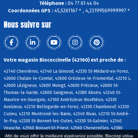
Téléphone :
04 77 61 44 04
Coordonnées GPS :
45,5261167 ° , 4,23199569999997 °
Nous suivre sur
Votre magasin Biococcinelle (42160) est proche de :
42140 Chevrières, 42140 La Gimond, 42330 St-Médard-en-Forez,
42600 Chalain-le-Comtal, 42600 Grézieux-le-Fromental, 42210 L,
42600 Lézigneux, 42600 Moingt, 42600 Précieux, 42600 St-
Thomas-la-Garde, 42600 Savigneux, 42380 Aboën, 42240 St-
Maurice-en-Gourgois, 42160 Andrézieux-Bouthéon, 42330
Aveizieux, 42210 Bellegarde-en-Forez, 42330 Chamboeuf, 42330
Cuzieu, 42210 Montrond-les-Bains, 42340 Rivas, 42210 St-André-
le-Puy, 42330 St-Bonnet-les-Oules, 42330 St-Galmier, 42340
Veauche, 42560 Boisset-St-Priest, 42560 Chenereilles, 42380
Luriecq, 42560 Margerie-Chantagret, 42610 St-Georges-Haute-
Afin de vous offrir la meilleure expérience possible, Biocoop utilise