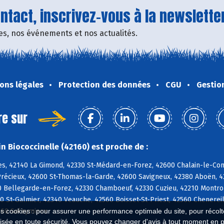
tact, inscrivez-vous à la newsletter
fres, nos événements et nos actualités.
ons légales
Protection des données
CGU
Gestio
re sur
n Biococcinelle (42160) est proche de :
es, 42140 La Gimond, 42330 St-Médard-en-Forez, 42600 Chalain-le-Com
Précieux, 42600 St-Thomas-la-Garde, 42600 Savigneux, 42380 Aboën, 
0 Bellegarde-en-Forez, 42330 Chamboeuf, 42330 Cuzieu, 42210 Montron
0 St-Galmier, 42340 Veauche, 42560 Boisset-St-Priest, 42560 Chenerei
2560 Soleymieux
es cookies : pour assurer une performance optimale du site, pour récolter
isée en toute sécurité. Vous pouvez changer d'avis à tout moment en 