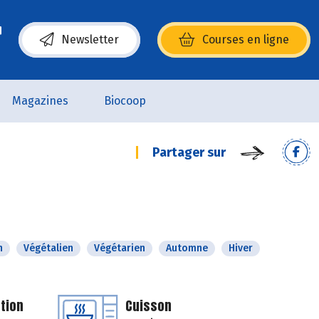
Newsletter
Courses en ligne
(s’ouvre dans une nouvelle fenêtre)
Magazines
Biocoop
Partager sur
n
Végétalien
Végétarien
Automne
Hiver
tion
Cuisson