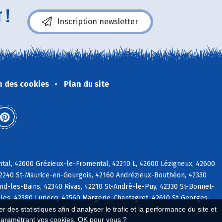
 !
Inscription newsletter
n des cookies
Plan du site
tal, 42600 Grézieux-le-Fromental, 42210 L, 42600 Lézigneux, 42600
42240 St-Maurice-en-Gourgois, 42160 Andrézieux-Bouthéon, 42330
d-les-Bains, 42340 Rivas, 42210 St-André-le-Puy, 42330 St-Bonnet-
lles, 42380 Luriecq, 42560 Margerie-Chantagret, 42610 St-Georges-
 des statistiques afin d'analyser le trafic et la performance du site et
paramétrant vos cookies. OK pour vous ?