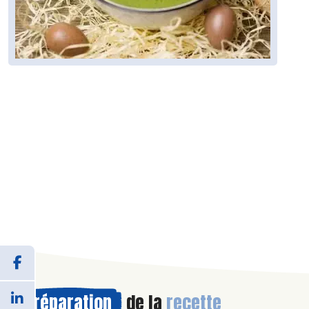
Préparation
de la
recette