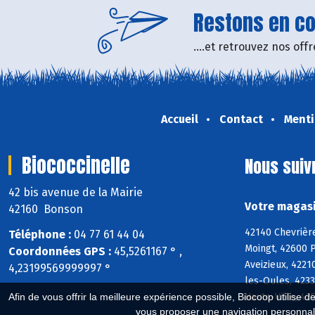
Restons en con
....et retrouvez nos of
Accueil
Contact
Menti
Biococcinelle
Nous suiv
42 bis avenue de la Mairie
Votre magasi
42160 Bonson
42140 Chevrièr
Téléphone :
04 77 61 44 04
Moingt, 42600 
Coordonnées GPS :
45,5261167 ° ,
Aveizieux, 4221
4,23199569999997 °
les-Oules, 4233
Haute-Ville, 4
Afin de vous offrir la meilleure expérience possible, Biocoop utilise d
vous proposer une navigation personnal