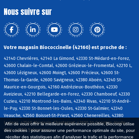
Nous suivre sur
Votre magasin Biococcinelle (42160) est proche de :
42140 Chevrières, 42140 La Gimond, 42330 St-Médard-en-Forez,
42600 Chalain-le-Comtal, 42600 Grézieux-le-Fromental, 42210 L,
42600 Lézigneux, 42600 Moingt, 42600 Précieux, 42600 St-
Thomas-la-Garde, 42600 Savigneux, 42380 Aboën, 42240 St-
Maurice-en-Gourgois, 42160 Andrézieux-Bouthéon, 42330
Aveizieux, 42210 Bellegarde-en-Forez, 42330 Chamboeuf, 42330
Cuzieu, 42210 Montrond-les-Bains, 42340 Rivas, 42210 St-André-
le-Puy, 42330 St-Bonnet-les-Oules, 42330 St-Galmier, 42340
Veauche, 42560 Boisset-St-Priest, 42560 Chenereilles, 42380
Luriecq, 42560 Margerie-Chantagret, 42610 St-Georges-Haute-
Afin de vous offrir la meilleure expérience possible, Biocoop utilise
Ville, 42560 Soleymieux
des cookies : pour assurer une performance optimale du site, pour
récolter des statistiques afin d'analyser le trafic et la performance