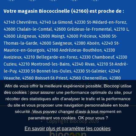
Votre magasin Biococcinelle (42160) est proche de :
42140 Chevrières, 42140 La Gimond, 42330 St-Médard-en-Forez,
42600 Chalain-le-Comtal, 42600 Grézieux-le-Fromental, 42210 L,
42600 Lézigneux, 42600 Moingt, 42600 Précieux, 42600 St-
Thomas-la-Garde, 42600 Savigneux, 42380 Aboën, 42240 St-
Maurice-en-Gourgois, 42160 Andrézieux-Bouthéon, 42330
Aveizieux, 42210 Bellegarde-en-Forez, 42330 Chamboeuf, 42330
Cuzieu, 42210 Montrond-les-Bains, 42340 Rivas, 42210 St-André-
le-Puy, 42330 St-Bonnet-les-Oules, 42330 St-Galmier, 42340
Veauche, 42560 Boisset-St-Priest, 42560 Chenereilles, 42380
Luriecq, 42560 Margerie-Chantagret, 42610 St-Georges-Haute-
Afin de vous offrir la meilleure expérience possible, Biocoop utilise
Ville, 42560 Soleymieux
des cookies : pour assurer une performance optimale du site, pour
récolter des statistiques afin d'analyser le trafic et la performance
du site et vous proposer une navigation personnalisée en toute
sécurité. Vous pouvez changer d'avis à tout moment en
Biocoop.fr
Le réseau Biocoop
paramétrant vos cookies. OK pour vous ?
Copyright Biocoop 2026
En savoir plus et paramétrer les cookies