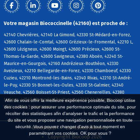
Votre magasin Biococcinelle (42160) est proche de :
42140 Chevrières, 42140 La Gimond, 42330 St-Médard-en-Forez,
42600 Chalain-le-Comtal, 42600 Grézieux-le-Fromental, 42210 L,
42600 Lézigneux, 42600 Moingt, 42600 Précieux, 42600 St-
Thomas-la-Garde, 42600 Savigneux, 42380 Aboën, 42240 St-
Maurice-en-Gourgois, 42160 Andrézieux-Bouthéon, 42330
Aveizieux, 42210 Bellegarde-en-Forez, 42330 Chamboeuf, 42330
Cuzieu, 42210 Montrond-les-Bains, 42340 Rivas, 42210 St-André-
le-Puy, 42330 St-Bonnet-les-Oules, 42330 St-Galmier, 42340
Veauche, 42560 Boisset-St-Priest, 42560 Chenereilles, 42380
Luriecq, 42560 Margerie-Chantagret, 42610 St-Georges-Haute-
Afin de vous offrir la meilleure expérience possible, Biocoop utilise
Ville, 42560 Soleymieux
des cookies : pour assurer une performance optimale du site, pour
récolter des statistiques afin d'analyser le trafic et la performance
du site et vous proposer une navigation personnalisée en toute
sécurité. Vous pouvez changer d'avis à tout moment en
Biocoop.fr
Le réseau Biocoop
paramétrant vos cookies. OK pour vous ?
Copyright Biocoop 2026