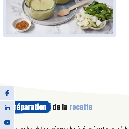
Préparation
de la
recette
Rincez les blettes. Séparez les feuilles (partie verte) de