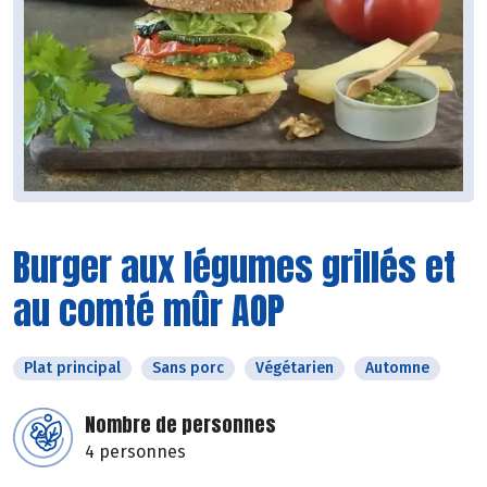
Burger aux légumes grillés et
au comté mûr AOP
Plat principal
Sans porc
Végétarien
Automne
Nombre de personnes
4 personnes