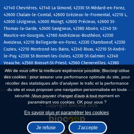
42140 Chevrières, 42140 La Gimond, 42330 St-Médard-en-Forez,
42600 Chalain-le-Comtal, 42600 Grézieux-le-Fromental, 42210 L,
42600 Lézigneux, 42600 Moingt, 42600 Précieux, 42600 St-
Thomas-la-Garde, 42600 Savigneux, 42380 Aboën, 42240 St-
Maurice-en-Gourgois, 42160 Andrézieux-Bouthéon, 42330
Aveizieux, 42210 Bellegarde-en-Forez, 42330 Chamboeuf, 42330
Cuzieu, 42210 Montrond-les-Bains, 42340 Rivas, 42210 St-André-
le-Puy, 42330 St-Bonnet-les-Oules, 42330 St-Galmier, 42340
Veauche, 42560 Boisset-St-Priest, 42560 Chenereilles, 42380
Luriecq, 42560 Margerie-Chantagret, 42610 St-Georges-Haute-
Afin de vous offrir la meilleure expérience possible, Biocoop utilise
Ville, 42560 Soleymieux
des cookies : pour assurer une performance optimale du site, pour
récolter des statistiques afin d'analyser le trafic et la performance
du site et vous proposer une navigation personnalisée en toute
sécurité. Vous pouvez changer d'avis à tout moment en
Biocoop.fr
Le réseau Biocoop
paramétrant vos cookies. OK pour vous ?
Copyright Biocoop 2026
En savoir plus et paramétrer les cookies
Je refuse
J'accepte
Réalisé par