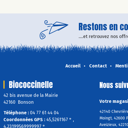
Restons en con
....et retrouvez nos of
Accueil
Contact
Menti
Biococcinelle
Nous suiv
42 bis avenue de la Mairie
Votre magasi
42160 Bonson
42140 Chevrièr
Téléphone :
04 77 61 44 04
Moingt, 42600 
Coordonnées GPS :
45,5261167 ° ,
Aveizieux, 4221
4,23199569999997 °