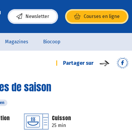
Newsletter
Courses en ligne
(s’ouvre dans une nouvelle fenêtre)
Magazines
Biocoop
Partager sur
es de saison
ien
tion
Cuisson
25 min