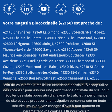
Votre magasin Biococcinelle (42160) est proche de :
42140 Chevrières, 42140 La Gimond, 42330 St-Médard-en-Forez,
42600 Chalain-le-Comtal, 42600 Grézieux-le-Fromental, 42210 L,
42600 Lézigneux, 42600 Moingt, 42600 Précieux, 42600 St-
Thomas-la-Garde, 42600 Savigneux, 42380 Aboën, 42240 St-
Maurice-en-Gourgois, 42160 Andrézieux-Bouthéon, 42330
Aveizieux, 42210 Bellegarde-en-Forez, 42330 Chamboeuf, 42330
Cuzieu, 42210 Montrond-les-Bains, 42340 Rivas, 42210 St-André-
le-Puy, 42330 St-Bonnet-les-Oules, 42330 St-Galmier, 42340
Veauche, 42560 Boisset-St-Priest, 42560 Chenereilles, 42380
Luriecq, 42560 Margerie-Chantagret, 42610 St-Georges-Haute-
Afin de vous offrir la meilleure expérience possible, Biocoop utilise
Ville, 42560 Soleymieux
des cookies : pour assurer une performance optimale du site, pour
récolter des statistiques afin d'analyser le trafic et la performance
du site et vous proposer une navigation personnalisée en toute
sécurité. Vous pouvez changer d'avis à tout moment en
Biocoop.fr
Le réseau Biocoop
paramétrant vos cookies. OK pour vous ?