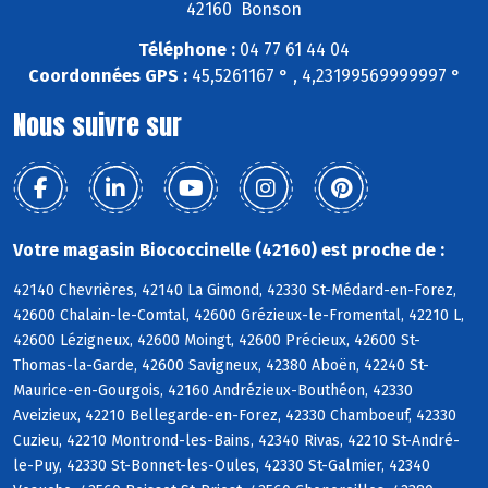
42160 Bonson
Téléphone :
04 77 61 44 04
Coordonnées GPS :
45,5261167 ° , 4,23199569999997 °
Nous suivre sur
Votre magasin Biococcinelle (42160) est proche de :
42140 Chevrières, 42140 La Gimond, 42330 St-Médard-en-Forez,
42600 Chalain-le-Comtal, 42600 Grézieux-le-Fromental, 42210 L,
42600 Lézigneux, 42600 Moingt, 42600 Précieux, 42600 St-
Thomas-la-Garde, 42600 Savigneux, 42380 Aboën, 42240 St-
Maurice-en-Gourgois, 42160 Andrézieux-Bouthéon, 42330
Aveizieux, 42210 Bellegarde-en-Forez, 42330 Chamboeuf, 42330
Cuzieu, 42210 Montrond-les-Bains, 42340 Rivas, 42210 St-André-
le-Puy, 42330 St-Bonnet-les-Oules, 42330 St-Galmier, 42340