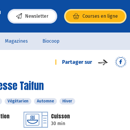
Newsletter
Courses en ligne
(s’ouvre dans une nouvelle fenêtre)
Magazines
Biocoop
Partager sur
esse Taifun
Végétarien
Automne
Hiver
tion
Cuisson
30 min