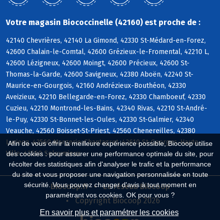
Votre magasin Biococcinelle (42160) est proche de :
42140 Chevrières, 42140 La Gimond, 42330 St-Médard-en-Forez,
42600 Chalain-le-Comtal, 42600 Grézieux-le-Fromental, 42210 L,
42600 Lézigneux, 42600 Moingt, 42600 Précieux, 42600 St-
Thomas-la-Garde, 42600 Savigneux, 42380 Aboën, 42240 St-
Maurice-en-Gourgois, 42160 Andrézieux-Bouthéon, 42330
Aveizieux, 42210 Bellegarde-en-Forez, 42330 Chamboeuf, 42330
Cuzieu, 42210 Montrond-les-Bains, 42340 Rivas, 42210 St-André-
le-Puy, 42330 St-Bonnet-les-Oules, 42330 St-Galmier, 42340
Veauche, 42560 Boisset-St-Priest, 42560 Chenereilles, 42380
Luriecq, 42560 Margerie-Chantagret, 42610 St-Georges-Haute-
Afin de vous offrir la meilleure expérience possible, Biocoop utilise
Ville, 42560 Soleymieux
des cookies : pour assurer une performance optimale du site, pour
récolter des statistiques afin d'analyser le trafic et la performance
du site et vous proposer une navigation personnalisée en toute
sécurité. Vous pouvez changer d'avis à tout moment en
Biocoop.fr
Le réseau Biocoop
paramétrant vos cookies. OK pour vous ?
Copyright Biocoop 2026
En savoir plus et paramétrer les cookies