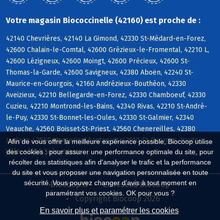
Votre magasin Biococcinelle (42160) est proche de :
42140 Chevrières, 42140 La Gimond, 42330 St-Médard-en-Forez,
42600 Chalain-le-Comtal, 42600 Grézieux-le-Fromental, 42210 L,
42600 Lézigneux, 42600 Moingt, 42600 Précieux, 42600 St-
Thomas-la-Garde, 42600 Savigneux, 42380 Aboën, 42240 St-
Maurice-en-Gourgois, 42160 Andrézieux-Bouthéon, 42330
Aveizieux, 42210 Bellegarde-en-Forez, 42330 Chamboeuf, 42330
Cuzieu, 42210 Montrond-les-Bains, 42340 Rivas, 42210 St-André-
le-Puy, 42330 St-Bonnet-les-Oules, 42330 St-Galmier, 42340
Veauche, 42560 Boisset-St-Priest, 42560 Chenereilles, 42380
Luriecq, 42560 Margerie-Chantagret, 42610 St-Georges-Haute-
Afin de vous offrir la meilleure expérience possible, Biocoop utilise
Ville, 42560 Soleymieux
des cookies : pour assurer une performance optimale du site, pour
récolter des statistiques afin d'analyser le trafic et la performance
du site et vous proposer une navigation personnalisée en toute
sécurité. Vous pouvez changer d'avis à tout moment en
Biocoop.fr
Le réseau Biocoop
paramétrant vos cookies. OK pour vous ?
Copyright Biocoop 2026
En savoir plus et paramétrer les cookies