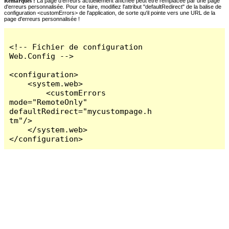
Remarques :
La page d'erreurs actuellement affichée peut être remplacée par une page
d'erreurs personnalisée. Pour ce faire, modifiez l'attribut "defaultRedirect" de la balise de
configuration <customErrors> de l'application, de sorte qu'il pointe vers une URL de la
page d'erreurs personnalisée !
<!-- Fichier de configuration 
Web.Config -->

<configuration>

    <system.web>

        <customErrors 
mode="RemoteOnly" 
defaultRedirect="mycustompage.h
tm"/>

    </system.web>

</configuration>