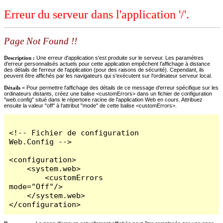
Erreur du serveur dans l'application '/'.
Page Not Found !!
Description :
Une erreur d'application s'est produite sur le serveur. Les paramètres
d'erreur personnalisés actuels pour cette application empêchent l'affichage à distance
des détails de l'erreur de l'application (pour des raisons de sécurité). Cependant, ils
peuvent être affichés par les navigateurs qui s'exécutent sur l'ordinateur serveur local.
Détails =
Pour permettre l'affichage des détails de ce message d'erreur spécifique sur les
ordinateurs distants, créez une balise <customErrors> dans un fichier de configuration
"web.config" situé dans le répertoire racine de l'application Web en cours. Attribuez
ensuite la valeur "off" à l'attribut "mode" de cette balise <customErrors>.
<!-- Fichier de configuration 
Web.Config -->

<configuration>

    <system.web>

        <customErrors 
mode="Off"/>

    </system.web>

</configuration>