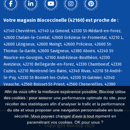
Votre magasin Biococcinelle (42160) est proche de :
42140 Chevrières, 42140 La Gimond, 42330 St-Médard-en-Forez,
42600 Chalain-le-Comtal, 42600 Grézieux-le-Fromental, 42210 L,
42600 Lézigneux, 42600 Moingt, 42600 Précieux, 42600 St-
Thomas-la-Garde, 42600 Savigneux, 42380 Aboën, 42240 St-
Maurice-en-Gourgois, 42160 Andrézieux-Bouthéon, 42330
Aveizieux, 42210 Bellegarde-en-Forez, 42330 Chamboeuf, 42330
Cuzieu, 42210 Montrond-les-Bains, 42340 Rivas, 42210 St-André-
le-Puy, 42330 St-Bonnet-les-Oules, 42330 St-Galmier, 42340
Veauche, 42560 Boisset-St-Priest, 42560 Chenereilles, 42380
Luriecq, 42560 Margerie-Chantagret, 42610 St-Georges-Haute-
Afin de vous offrir la meilleure expérience possible, Biocoop utilise
Ville, 42560 Soleymieux
des cookies : pour assurer une performance optimale du site, pour
récolter des statistiques afin d'analyser le trafic et la performance
du site et vous proposer une navigation personnalisée en toute
sécurité. Vous pouvez changer d'avis à tout moment en
Biocoop.fr
Le réseau Biocoop
paramétrant vos cookies. OK pour vous ?
Copyright Biocoop 2026