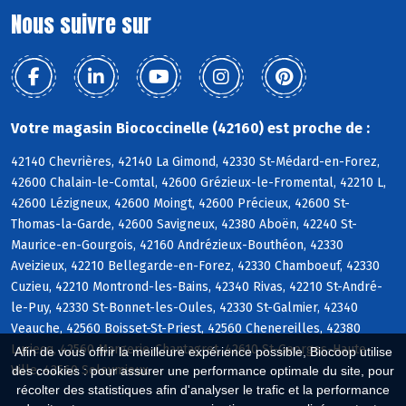
Nous suivre sur
Votre magasin Biococcinelle (42160) est proche de :
42140 Chevrières, 42140 La Gimond, 42330 St-Médard-en-Forez,
42600 Chalain-le-Comtal, 42600 Grézieux-le-Fromental, 42210 L,
42600 Lézigneux, 42600 Moingt, 42600 Précieux, 42600 St-
Thomas-la-Garde, 42600 Savigneux, 42380 Aboën, 42240 St-
Maurice-en-Gourgois, 42160 Andrézieux-Bouthéon, 42330
Aveizieux, 42210 Bellegarde-en-Forez, 42330 Chamboeuf, 42330
Cuzieu, 42210 Montrond-les-Bains, 42340 Rivas, 42210 St-André-
le-Puy, 42330 St-Bonnet-les-Oules, 42330 St-Galmier, 42340
Veauche, 42560 Boisset-St-Priest, 42560 Chenereilles, 42380
Luriecq, 42560 Margerie-Chantagret, 42610 St-Georges-Haute-
Afin de vous offrir la meilleure expérience possible, Biocoop utilise
Ville, 42560 Soleymieux
des cookies : pour assurer une performance optimale du site, pour
récolter des statistiques afin d'analyser le trafic et la performance