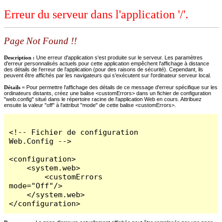
Erreur du serveur dans l'application '/'.
Page Not Found !!
Description :
Une erreur d'application s'est produite sur le serveur. Les paramètres
d'erreur personnalisés actuels pour cette application empêchent l'affichage à distance
des détails de l'erreur de l'application (pour des raisons de sécurité). Cependant, ils
peuvent être affichés par les navigateurs qui s'exécutent sur l'ordinateur serveur local.
Détails =
Pour permettre l'affichage des détails de ce message d'erreur spécifique sur les
ordinateurs distants, créez une balise <customErrors> dans un fichier de configuration
"web.config" situé dans le répertoire racine de l'application Web en cours. Attribuez
ensuite la valeur "off" à l'attribut "mode" de cette balise <customErrors>.
<!-- Fichier de configuration 
Web.Config -->

<configuration>

    <system.web>

        <customErrors 
mode="Off"/>

    </system.web>

</configuration>