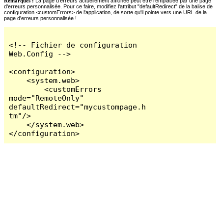
Remarques :
La page d'erreurs actuellement affichée peut être remplacée par une page
d'erreurs personnalisée. Pour ce faire, modifiez l'attribut "defaultRedirect" de la balise de
configuration <customErrors> de l'application, de sorte qu'il pointe vers une URL de la
page d'erreurs personnalisée !
<!-- Fichier de configuration 
Web.Config -->

<configuration>

    <system.web>

        <customErrors 
mode="RemoteOnly" 
defaultRedirect="mycustompage.h
tm"/>

    </system.web>

</configuration>