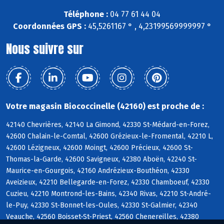
Téléphone :
04 77 61 44 04
Coordonnées GPS :
45,5261167 ° , 4,23199569999997 °
Nous suivre sur
Votre magasin Biococcinelle (42160) est proche de :
42140 Chevrières, 42140 La Gimond, 42330 St-Médard-en-Forez,
42600 Chalain-le-Comtal, 42600 Grézieux-le-Fromental, 42210 L,
42600 Lézigneux, 42600 Moingt, 42600 Précieux, 42600 St-
Thomas-la-Garde, 42600 Savigneux, 42380 Aboën, 42240 St-
Maurice-en-Gourgois, 42160 Andrézieux-Bouthéon, 42330
Aveizieux, 42210 Bellegarde-en-Forez, 42330 Chamboeuf, 42330
Cuzieu, 42210 Montrond-les-Bains, 42340 Rivas, 42210 St-André-
le-Puy, 42330 St-Bonnet-les-Oules, 42330 St-Galmier, 42340
Veauche, 42560 Boisset-St-Priest, 42560 Chenereilles, 42380