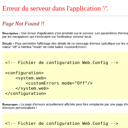
Erreur du serveur dans l'application '/'.
Page Not Found !!
Description :
Une erreur d'application s'est produite sur le serveur. Les paramètres d'erreur
par les navigateurs qui s'exécutent sur l'ordinateur serveur local.
Détails =
Pour permettre l'affichage des détails de ce message d'erreur spécifique sur les o
valeur "off" à l'attribut "mode" de cette balise <customErrors>.
<!-- Fichier de configuration Web.Config -->

<configuration>

    <system.web>

        <customErrors mode="Off"/>

    </system.web>

</configuration>
Remarques :
La page d'erreurs actuellement affichée peut être remplacée par une page d'erre
d'erreurs personnalisée !
<!-- Fichier de configuration Web.Config -->
