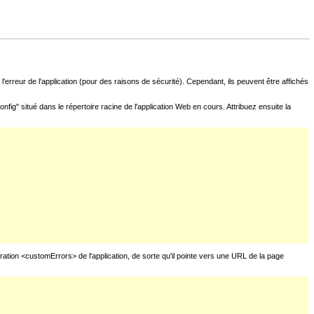
l'erreur de l'application (pour des raisons de sécurité). Cependant, ils peuvent être affichés
fig" situé dans le répertoire racine de l'application Web en cours. Attribuez ensuite la
uration <customErrors> de l'application, de sorte qu'il pointe vers une URL de la page