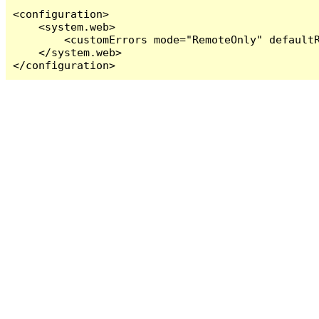
<configuration>

    <system.web>

        <customErrors mode="RemoteOnly" defaultR
    </system.web>

</configuration>