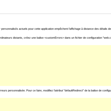
 personnalisés actuels pour cette application empêchent l'affichage à distance des détails de 
rdinateurs distants, créez une balise <customErrors> dans un fichier de configuration "web.con
urs personnalisée. Pour ce faire, modifiez l'attribut "defaultRedirect" de la balise de config